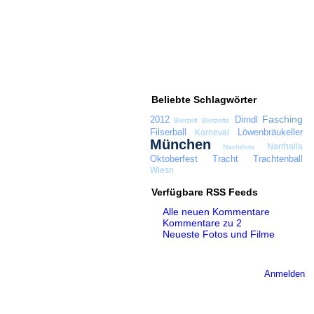
Beliebte Schlagwörter
Fasching
2012
Dirndl
Bierzelt
Bierzelte
Filserball
Löwenbräukeller
Karneval
München
Narrhalla
Nachtfoto
Oktoberfest
Tracht
Trachtenball
Wiesn
Verfügbare RSS Feeds
Alle neuen Kommentare
Kommentare zu 2
Neueste Fotos und Filme
Anmelden