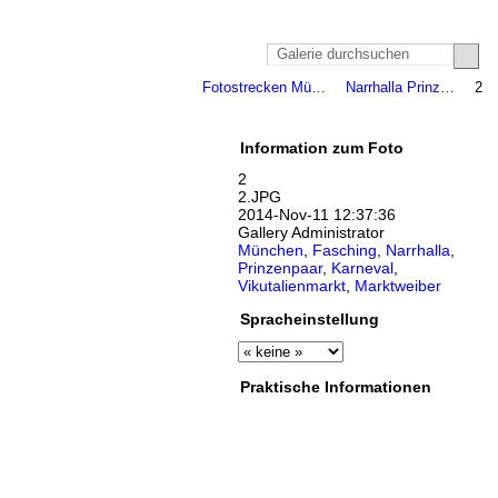
Fotostrecken Mü…
Narrhalla Prinz…
2
Information zum Foto
2
2.JPG
2014-Nov-11 12:37:36
Gallery Administrator
München
,
Fasching
,
Narrhalla
,
Prinzenpaar
,
Karneval
,
Vikutalienmarkt
,
Marktweiber
Spracheinstellung
Praktische Informationen