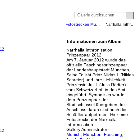
Fotostrecken Mü…
Narrhalla Inthr…
Informationen zum Album
Narrhalla Inthronisation
Prinzenpaar 2012
Am 7. Januar 2012 wurde das
offizielle Faschingsprinzenpaar
der Landeshauptstadt München,
Seine Tollität Prinz Niklas I. (Niklas
Schreier) und Ihre Lieblichkeit
Prinzessin Juli I. (Julia Rödter)
vom Schweizerhof, in das Amt
eingeführt. Symbolisch wurde
dem Prinzenpaar der
Stadtschlüssel übergeben. Im
Anschluss daran sind noch die
Schäffler aufgetreten. Hier eine
Fotostrecke der Narrhalla
Inthronisation.
Gallery Administrator
Munich
,
München
,
Fasching
,