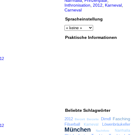
Narrhalla
,
Prinzenpaar
,
Inthronisation
,
2012
,
Karneval
,
Carneval
Spracheinstellung
Praktische Informationen
Beliebte Schlagwörter
Fasching
2012
Dirndl
Bierzelt
Bierzelte
Filserball
Löwenbräukeller
Karneval
München
Narrhalla
Nachtfoto